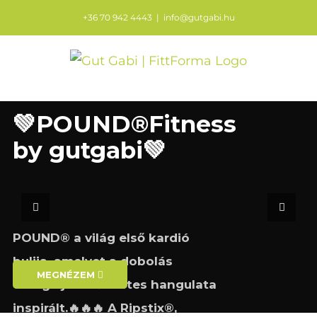
Kihagyás
+36 70 942 4443
|
info@gutgabi.hu
💚POUND®Fitness
by gutgabi💚
POUND® a világ első kardió
bulija, amelyet a dobolás
MEGNÉZEM
energiája és őrületes hangulata
inspirált.🔥🔥🔥 A Ripstix®,