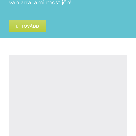
van arra, ami most jön!
TOVÁBB