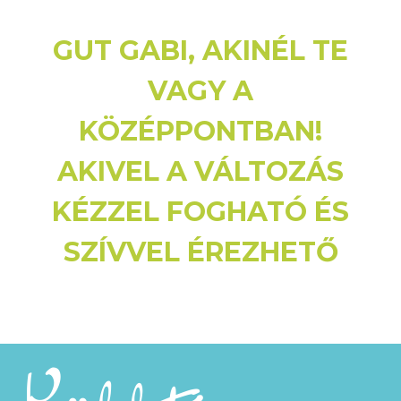
kifejezetten erre az edzésre
GUT GABI, AKINÉL TE
kifejlesztett, enyhén súlyozott
dobütő segítségével a POUND®
VAGY A
hihetetlenül hatékony edzéssé
KÖZÉPPONTBAN!
alakítja a dobolást. 🥁🤘
AKIVEL A VÁLTOZÁS
KÉZZEL FOGHATÓ ÉS
SZÍVVEL ÉREZHETŐ