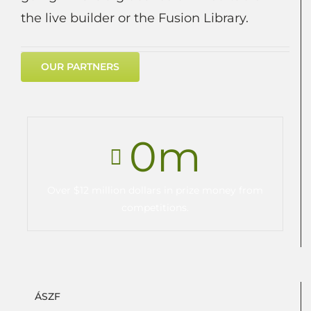
the live builder or the Fusion Library.
OUR PARTNERS
0
m
Over $12 million dollars in prize money from
competitions.
ÁSZF