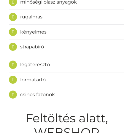
minőségi olasz anyagok
rugalmas
kényelmes
strapabíró
légáteresztő
formatartó
csinos fazonok
Feltöltés alatt,
WEBSHOP