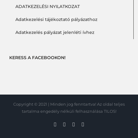
ADATKEZELÉSI NYILATKOZAT
Adatkezelési tájékoztató pályázathoz
Adatkezelés pályázat jelenléti ívhez
KERESS A FACEBOOKON!
Copyright © 2021 | Minden jog fenntartva! Az oldal teljes
tartalma engedély nélküli felhasználása TILOS!
Facebook
Skype
Instagram
Vimeo