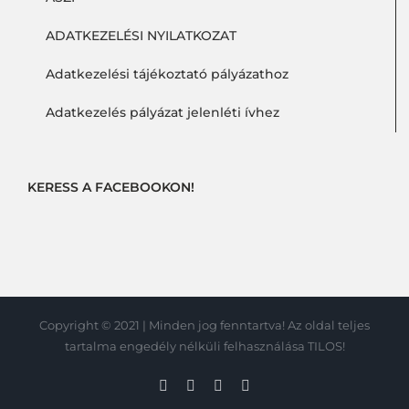
ADATKEZELÉSI NYILATKOZAT
Adatkezelési tájékoztató pályázathoz
Adatkezelés pályázat jelenléti ívhez
KERESS A FACEBOOKON!
Copyright © 2021 | Minden jog fenntartva! Az oldal teljes
tartalma engedély nélküli felhasználása TILOS!
Facebook
Skype
Instagram
Vimeo