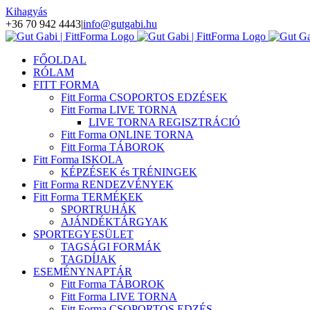
Kihagyás
+36 70 942 4443
|
info@gutgabi.hu
FŐOLDAL
RÓLAM
FITT FORMA
Fitt Forma CSOPORTOS EDZÉSEK
Fitt Forma LIVE TORNA
LIVE TORNA REGISZTRÁCIÓ
Fitt Forma ONLINE TORNA
Fitt Forma TÁBOROK
Fitt Forma ISKOLA
KÉPZÉSEK és TRÉNINGEK
Fitt Forma RENDEZVÉNYEK
Fitt Forma TERMÉKEK
SPORTRUHÁK
AJÁNDÉKTÁRGYAK
SPORTEGYESÜLET
TAGSÁGI FORMÁK
TAGDÍJAK
ESEMÉNYNAPTÁR
Fitt Forma TÁBOROK
Fitt Forma LIVE TORNA
Fitt Forma CSOPORTOS EDZÉS