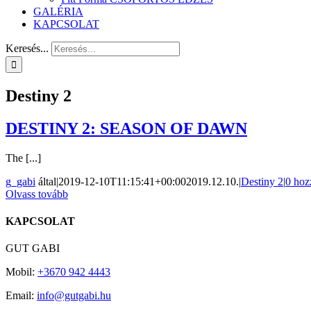
GALÉRIA
KAPCSOLAT
Keresés...
Destiny 2
DESTINY 2: SEASON OF DAWN
The [...]
g_gabi
által
|
2019-12-10T11:15:41+00:00
2019.12.10.
|
Destiny 2
|
0 hoz
Olvass tovább
KAPCSOLAT
GUT GABI
Mobil:
+3670 942 4443
Email:
info@gutgabi.hu